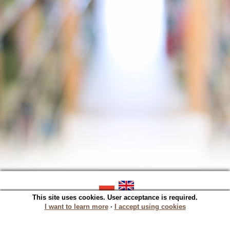
This site uses cookies. User acceptance is required.
SOWA OPAC v. 5.22.16 (2023-06-07)
Generated in 0,0359 s.
I want to learn more
∙
I accept using cookies