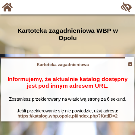
Kartoteka zagadnieniowa WBP w
Opolu
Kartoteka zagadnieniowa
Informujemy, że aktualnie katalog dostępny
jest pod innym adresem URL.
Zostaniesz przekierowany na właściwą stronę za
6
sekund.
Jeśli przekierowanie się nie powiedzie, użyj adresu:
https://katalog.wbp.opole.pl/index.php?KatID=2