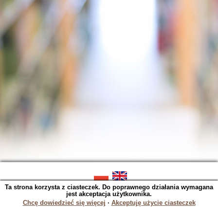
Ta strona korzysta z ciasteczek. Do poprawnego działania wymagana
SOWA OPAC v. 5.22.16 (2023-06-07)
jest akceptacja użytkownika.
Wygenerowano w 0,0299 s.
Chcę dowiedzieć się więcej
∙
Akceptuję użycie ciasteczek