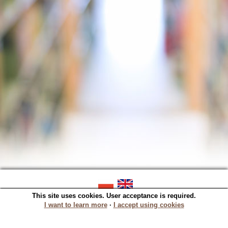
This site uses cookies. User acceptance is required.
SOWA OPAC v. 5.22.16 (2023-06-07)
Generated in 0,0305 s.
I want to learn more
∙
I accept using cookies