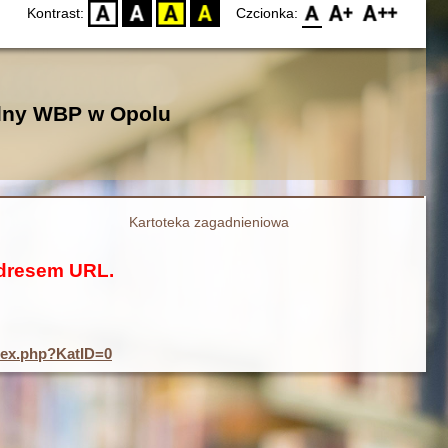
Kontrast:
Czcionka:
D
BW
YB
BY
F0
F1
F2
alny WBP w Opolu
Kartoteka zagadnieniowa
adresem URL.
ndex.php?KatID=0