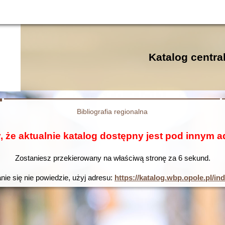
Katalog centr
Bibliografia regionalna
, że aktualnie katalog dostępny jest pod innym 
Zostaniesz przekierowany na właściwą stronę za
5
sekund.
nie się nie powiedzie, użyj adresu:
https://katalog.wbp.opole.pl/i