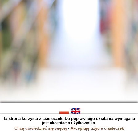
Ta strona korzysta z ciasteczek. Do poprawnego działania wymagana
SOWA OPAC v. 5.22.16 (2023-06-07)
jest akceptacja użytkownika.
Wygenerowano w 0,0150 s.
Chcę dowiedzieć się więcej
∙
Akceptuję użycie ciasteczek