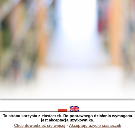
Ta strona korzysta z ciasteczek. Do poprawnego działania wymagana
SOWA OPAC v. 5.22.16 (2023-06-07)
jest akceptacja użytkownika.
Wygenerowano w 0,0208 s.
Chcę dowiedzieć się więcej
∙
Akceptuję użycie ciasteczek