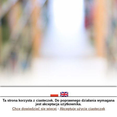
Ta strona korzysta z ciasteczek. Do poprawnego działania wymagana
SOWA OPAC v. 5.22.16 (2023-06-07)
jest akceptacja użytkownika.
Wygenerowano w 0,0298 s.
Chcę dowiedzieć się więcej
∙
Akceptuję użycie ciasteczek