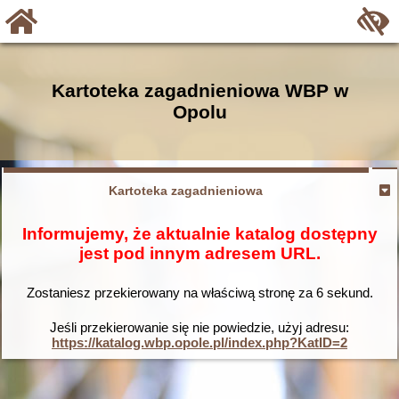
Kartoteka zagadnieniowa WBP w
Opolu
Kartoteka zagadnieniowa
Informujemy, że aktualnie katalog dostępny
jest pod innym adresem URL.
Zostaniesz przekierowany na właściwą stronę za
6
sekund.
Jeśli przekierowanie się nie powiedzie, użyj adresu:
https://katalog.wbp.opole.pl/index.php?KatID=2