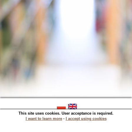
This site uses cookies. User acceptance is required.
SOWA OPAC v. 5.22.16 (2023-06-07)
Generated in 0,0204 s.
I want to learn more
∙
I accept using cookies