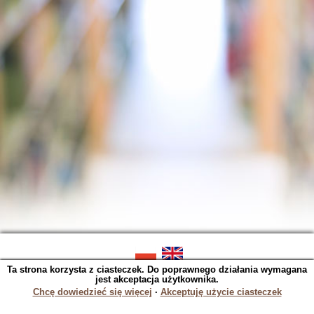
Ta strona korzysta z ciasteczek. Do poprawnego działania wymagana
SOWA OPAC v. 5.22.16 (2023-06-07)
jest akceptacja użytkownika.
Wygenerowano w 0,0284 s.
Chcę dowiedzieć się więcej
∙
Akceptuję użycie ciasteczek