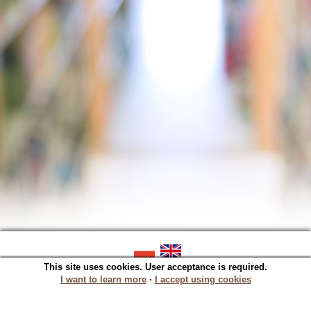
This site uses cookies. User acceptance is required.
SOWA OPAC v. 5.22.16 (2023-06-07)
Generated in 0,0169 s.
I want to learn more
∙
I accept using cookies