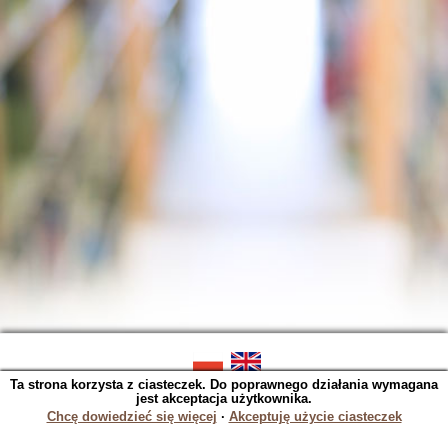
Ta strona korzysta z ciasteczek. Do poprawnego działania wymagana
SOWA OPAC v. 5.22.16 (2023-06-07)
jest akceptacja użytkownika.
Wygenerowano w 0,0343 s.
Chcę dowiedzieć się więcej
∙
Akceptuję użycie ciasteczek